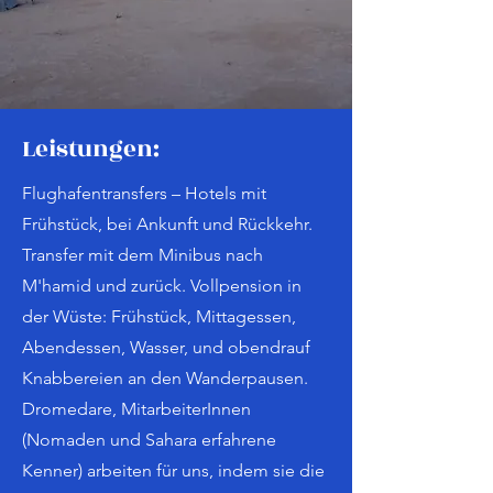
Leistungen:
Flughafentransfers – Hotels mit
Frühstück, bei Ankunft und Rückkehr.
Transfer mit dem Minibus nach
M'hamid und zurück. Vollpension in
der Wüste: Frühstück, Mittagessen,
Abendessen, Wasser, und obendrauf
Knabbereien an den Wanderpausen.
Dromedare, MitarbeiterInnen
(Nomaden und Sahara erfahrene
Kenner) arbeiten für uns, indem sie die