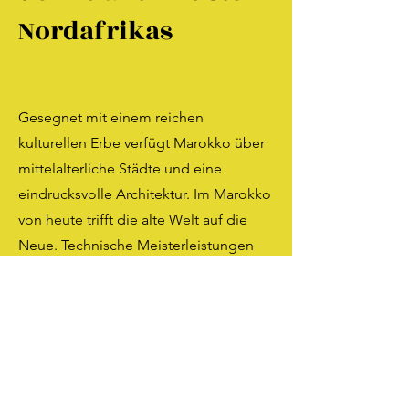
Nordafrikas
Gesegnet mit einem reichen
kulturellen Erbe verfügt Marokko über
mittelalterliche Städte und eine
eindrucksvolle Architektur. Im Marokko
von heute trifft die alte Welt auf die
Neue. Technische Meisterleistungen
wie der globale Megahafen Tanger-
Med und die größte Solarfarm der
Welt versetzen in Staunen.
Kontrastreiche Landschaften
begegnen sich: die Mittelmeer- und
Atlantikküste mit gemäßigtem Klima,